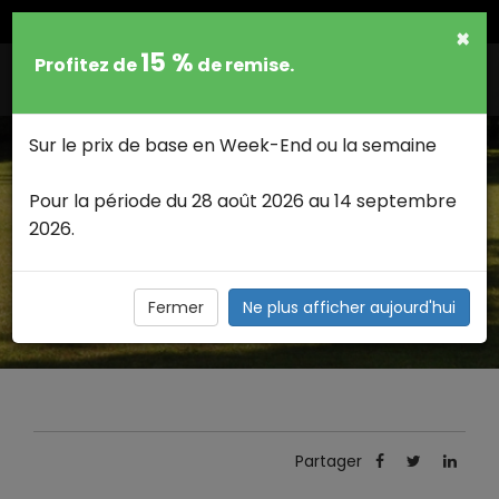
FRANCAIS
×
15 %
Profitez de
de remise.
Togg
navig
Sur le prix de base en Week-End ou la semaine
Pour la période du 28 août 2026 au 14 septembre
2026.
MARCHE ADEPS À DURNAL >
Ce 12 Janvier 2014, une marche adeps sera organisée à
Durnal (+/- 20 Km de Houyet)
Fermer
Ne plus afficher aujourd'hui
Partager