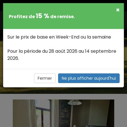
FRANCAIS
×
15 %
Profitez de
de remise.
Togg
navig
Sur le prix de base en Week-End ou la semaine
Pour la période du 28 août 2026 au 14 septembre
2026.
GALERIES PHOTOS CONCERNANT
NOTRE GÎTE À HOUYET >
Galeries photos concernant notre gîte à Houyet
Fermer
Ne plus afficher aujourd'hui