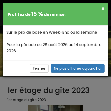
FRANCAIS
×
15 %
Profitez de
de remise.
Togg
navig
Sur le prix de base en Week-End ou la semaine
Pour la période du 28 août 2026 au 14 septembre
2026.
1ER ÉTAGE DU GÎTE 2023 >
1er étage du gîte 2023
Fermer
Ne plus afficher aujourd'hui
1er étage du gîte 2023
1er étage du gîte 2023