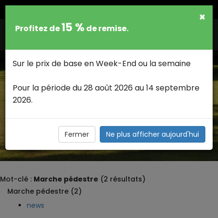
FRANCAIS
×
15 %
Profitez de
de remise.
Togg
navig
Sur le prix de base en Week-End ou la semaine
Pour la période du 28 août 2026 au 14 septembre
2026.
MARCHE PÉDESTRE >
Marche pédestre : Marche-en-famenne Luxembourg
Dinant Mons Arlon
Fermer
Ne plus afficher aujourd'hui
Mot-clé :
Marche pédestre
(2 résultats)
Marche pédestre (2)
news