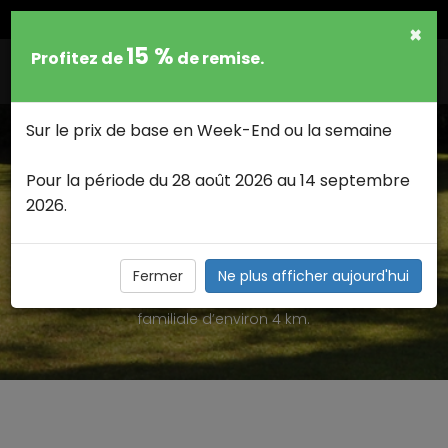
FRANCAIS
×
15 %
Profitez de
de remise.
Togg
navig
Sur le prix de base en Week-End ou la semaine
Pour la période du 28 août 2026 au 14 septembre
2026.
LE PARC DE FURFOOZ >
Situé dans la vallée de la Lesse, non loin de Dinant le parc
de Furfooz vous invite à la découverte d’un patrimoine
Fermer
Ne plus afficher aujourd'hui
archéologique, naturel, géologique à travers une balade
familiale d’environ 4 km.