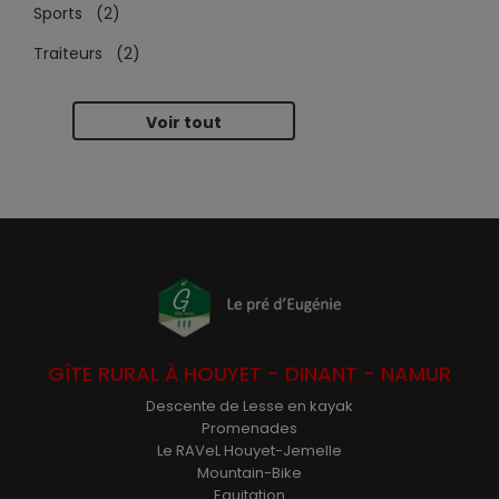
Sports (2)
Traiteurs (2)
Voir tout
GÎTE RURAL À HOUYET - DINANT - NAMUR
Descente de Lesse en kayak
Promenades
Le RAVeL Houyet-Jemelle
Mountain-Bike
Equitation