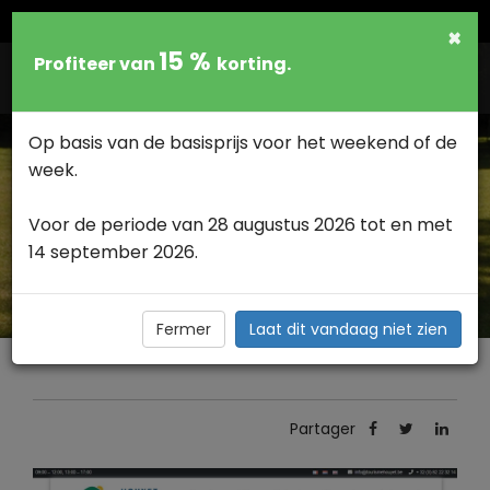
NEDERLANDS
×
15 %
Profiteer van
korting.
Togg
navig
Op basis van de basisprijs voor het weekend of de
week.
Voor de periode van 28 augustus 2026 tot en met
OFFICE DU TOURISME DE HOUYET >
14 september 2026.
Office du tourisme de Houyet
Fermer
Laat dit vandaag niet zien
Partager